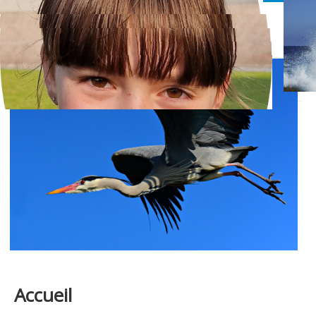
Ecole 29
Basculer
la
navigation
Accueil
Pastorale
Perso
Humour/détente
Accueil