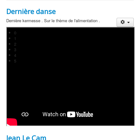
Dernière danse
Dernière kermesse . Sur le thème de l'alimentation .
0
1
2
3
4
5
Jean Le Cam