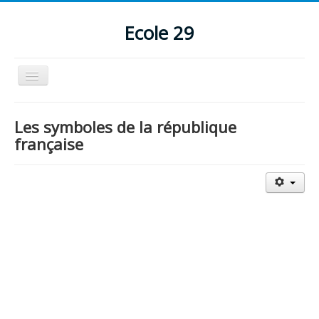
Ecole 29
Basculer
la
navigation
Accueil
Les symboles de la république
Pastorale
française
Perso
Humour/détente