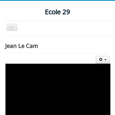
Ecole 29
Basculer
la
navigation
Accueil
Jean Le Cam
Pastorale
Perso
Humour/détente