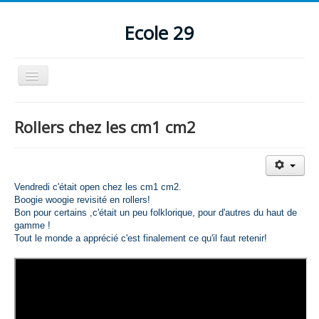
Ecole 29
Basculer
la
navigation
Accueil
Rollers chez les cm1 cm2
Pastorale
Perso
Humour/détente
Vendredi c'était open chez les cm1 cm2.
Boogie woogie revisité en rollers!
Bon pour certains ,c'était un peu folklorique, pour d'autres du haut de
gamme !
Tout le monde a apprécié c'est finalement ce qu'il faut retenir!