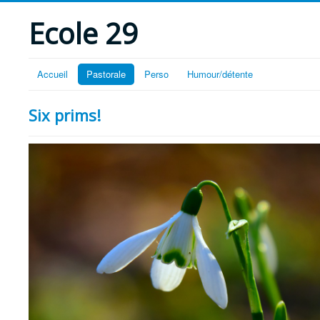
Ecole 29
Accueil
Pastorale
Perso
Humour/détente
Six prims!