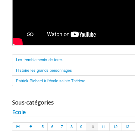
Les tremblements de terre.
Histoire les grands personnages
Patrick Richard à l'école sainte Thérèse
Sous-catégories
Ecole
5
6
7
8
9
10
11
12
13