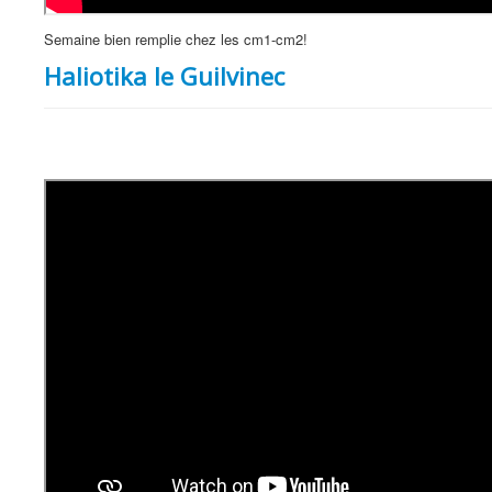
Semaine bien remplie chez les cm1-cm2!
Haliotika le Guilvinec