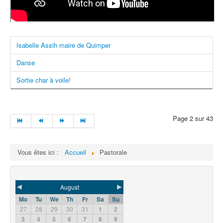
Isabelle Assih maire de Quimper
Danse
Sortie char à voile!
Page 2 sur 43
Vous êtes ici :
Accueil
Pastorale
◄
►
August
Mo
Tu
We
Th
Fr
Sa
Su
27
28
29
30
31
1
2
3
4
5
6
7
8
9