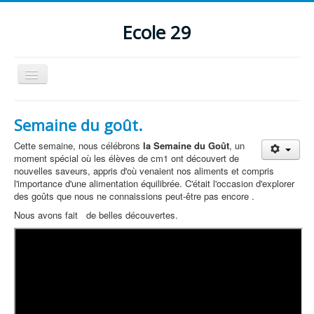
Ecole 29
Basculer
la
navigation
Accueil
Semaine du goût.
Pastorale
Cette semaine, nous célébrons
la Semaine du Goût
, un
Perso
moment spécial où les élèves de cm1 ont découvert de
nouvelles saveurs, appris d'où venaient nos aliments et compris
Humour/détente
l'importance d'une alimentation équilibrée. C'était l'occasion d'explorer
des goûts que nous ne connaissions peut-être pas encore .
Nous avons fait de belles découvertes.